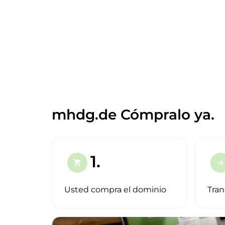
mhdg.de Cómpralo ya.
1.
shopping_cart
arrow_forward
Usted compra el dominio
Tran