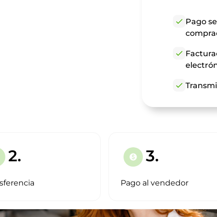
check
Pago se
compra
check
Factura
electró
check
Transmi
2.
3.
paid
sferencia
Pago al vendedor