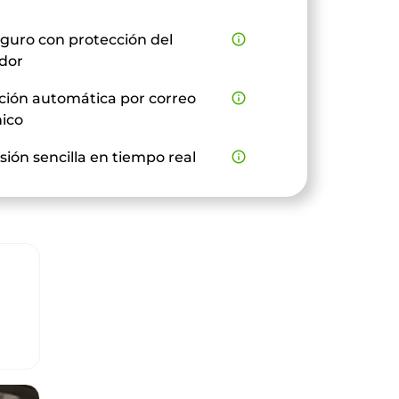
guro con protección del
info_outline
dor
ción automática por correo
info_outline
nico
sión sencilla en tiempo real
info_outline