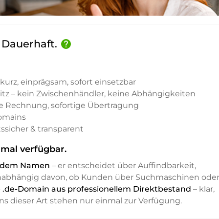
. Dauerhaft.
help
kurz, einprägsam, sofort einsetzbar
sitz – kein Zwischenhändler, keine Abhängigkeiten
e Rechnung, sofortige Übertragung
Domains
ssicher & transparent
mal verfügbar.
it dem Namen
– er entscheidet über Auffindbarkeit,
unabhängig davon, ob Kunden über Suchmaschinen ode
e .de-Domain aus professionellem Direktbestand
– klar,
ns dieser Art stehen nur einmal zur Verfügung.