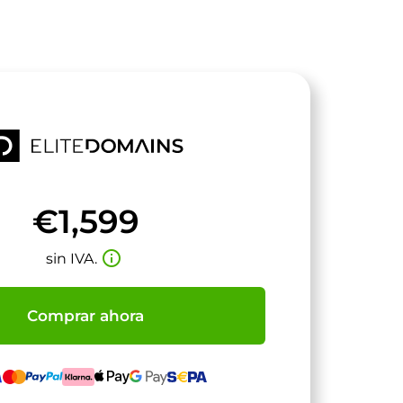
€1,599
info_outline
sin IVA.
Comprar ahora